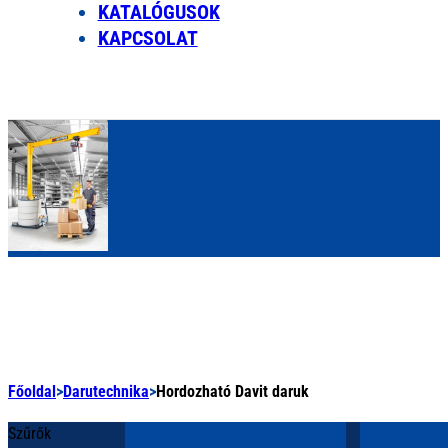
KATALÓGUSOK
KAPCSOLAT
Főoldal
>
Darutechnika
>
Hordozható Davit daruk
Szűrők