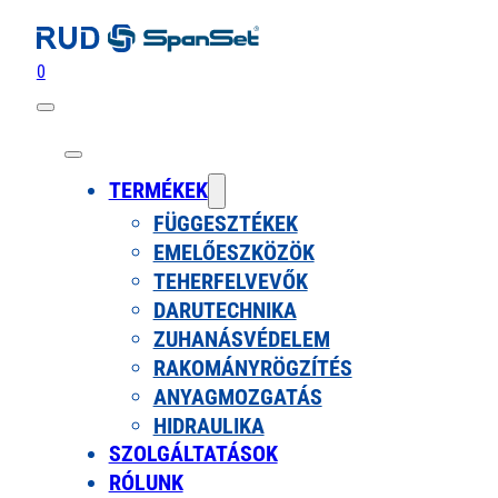
0
TERMÉKEK
FÜGGESZTÉKEK
EMELŐESZKÖZÖK
TEHERFELVEVŐK
DARUTECHNIKA
ZUHANÁSVÉDELEM
RAKOMÁNYRÖGZÍTÉS
ANYAGMOZGATÁS
HIDRAULIKA
SZOLGÁLTATÁSOK
RÓLUNK