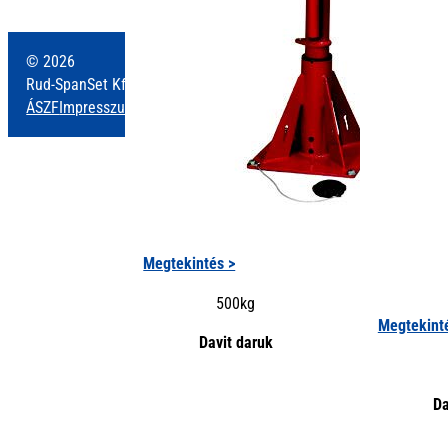
© 2026
Rud-SpanSet Kft., Minden jog fenntartva.
ÁSZF
Impresszum
Adatkezelés
Megtekintés >
500kg
Megtekint
Davit daruk
Da