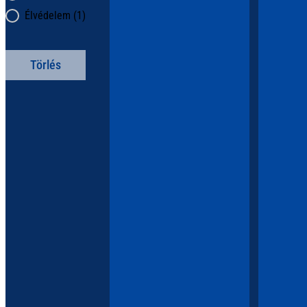
Élvédelem
(1)
Törlés