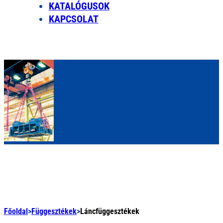
KATALÓGUSOK
KAPCSOLAT
Főoldal
>
Függesztékek
>
Láncfüggesztékek