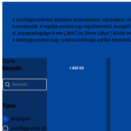
A láncfüggesztékeket általában építkezéseken, raktárakban, il
használhatók. A legtöbb esetben egy rögzítőelemből, horogból 
el, anyagvastagsága 4 mm („Mini“) és 28mm („Maxi“) között m
A láncfüggesztékek nagy szakítószilárdságú acélból készülnek,
Szűrők
Keresés
1-ÁGÚ ICE
Keresés
Keresés
Típus
Típus
Mindegyik
Láncfüggeszték
(8)