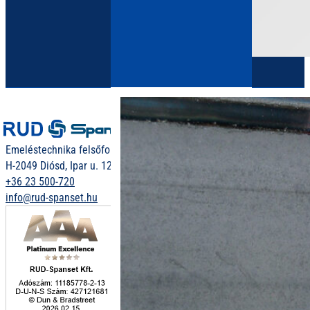
Megtekintés >
Láncfüggeszték
Emeléstechnika felsőfokon
H-2049 Diósd, Ipar u. 12.
+36 23 500-720
info@rud-spanset.hu