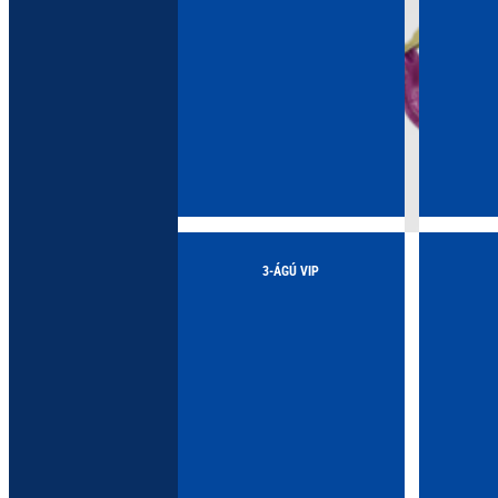
Megteki
Lá
3-ÁGÚ VIP
Megtekintés >
Láncfüggeszték