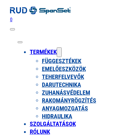
0
TERMÉKEK
FÜGGESZTÉKEK
EMELŐESZKÖZÖK
TEHERFELVEVŐK
DARUTECHNIKA
ZUHANÁSVÉDELEM
RAKOMÁNYRÖGZÍTÉS
ANYAGMOZGATÁS
HIDRAULIKA
SZOLGÁLTATÁSOK
RÓLUNK