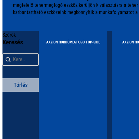
megfelelő tehermegfogó eszköz kerüljön kiválasztásra a teher 
karbantartható eszközeink megkönnyítik a munkafolyamatot a 
Szűrők
Keresés
AXZION HORDÓMEGFOGÓ TOP-SIDE
AXZION H
Keresés
Keresés
Törlés