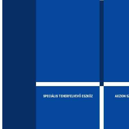
Megtekintés >
2000kg
Megtekint
SPECIÁLIS TEHERFELVEVŐ ESZKÖZ
AXZION 