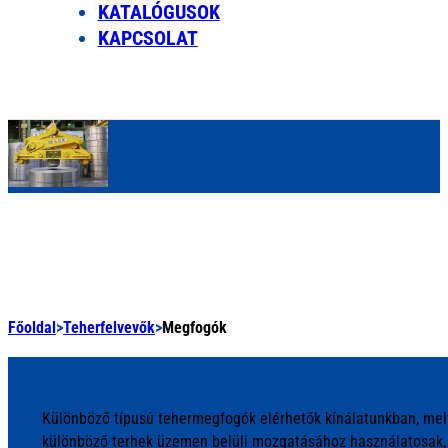
KATALÓGUSOK
KAPCSOLAT
Főoldal
>
Teherfelvevők
>
Megfogók
Különböző típusú tehermegfogók elérhetők kínálatunkban, mely
különböző terhek üzemen belüli mozgatásához használatosak, 