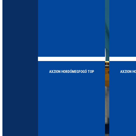
AXZION HORDÓMEGFOGÓ TOP
AXZION H