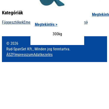
Kategóriák
Megtekint
Függesztékek
Emelőeszközök
Teherfelvevők
Darutechnika
Zuhanásvé
Megtekintés >
300kg
© 2026
Rud-SpanSet Kft., Minden jog fenntartva.
ÁSZF
Impresszum
Adatkezelés