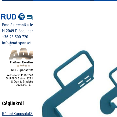
Emeléstechnika felsőfokon
H-2049 Diósd, Ipar u. 12.
+36 23 500-720
info@rud-spanset.hu
Cégünkről
Rólunk
Kapcsolat
Szolgáltatások
Letöltések
Függeszték konfigurátor