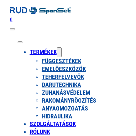
0
TERMÉKEK
FÜGGESZTÉKEK
EMELŐESZKÖZÖK
TEHERFELVEVŐK
DARUTECHNIKA
ZUHANÁSVÉDELEM
RAKOMÁNYRÖGZÍTÉS
ANYAGMOZGATÁS
HIDRAULIKA
SZOLGÁLTATÁSOK
RÓLUNK