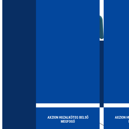
Megtekintés >
Megtekint
300kg
AXZION HUZALKÖTEG BELSŐ
AXZION H
MEGFOGÓ