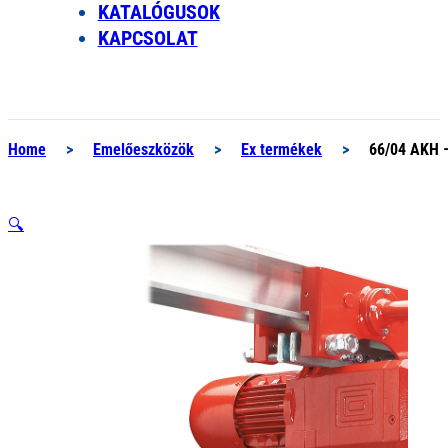
KATALÓGUSOK
KAPCSOLAT
Home
>
Emelőeszközök
>
Ex termékek
>
66/04 AKH –
🔍