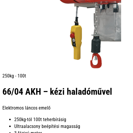
250kg - 100t
66/04 AKH – kézi haladóművel
Elektromos láncos emelő
250kg-tól 100t teherbírásig
Ultraalacsony beépítési magasság