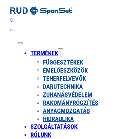
0
TERMÉKEK
FÜGGESZTÉKEK
EMELŐESZKÖZÖK
TEHERFELVEVŐK
DARUTECHNIKA
ZUHANÁSVÉDELEM
RAKOMÁNYRÖGZÍTÉS
ANYAGMOZGATÁS
HIDRAULIKA
SZOLGÁLTATÁSOK
RÓLUNK