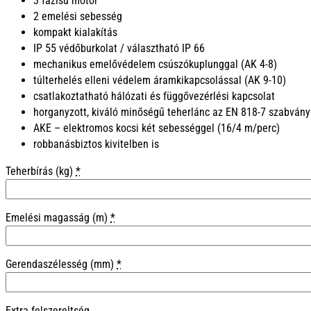
3 fázisú motor
2 emelési sebesség
kompakt kialakítás
IP 55 védőburkolat / választható IP 66
mechanikus emelővédelem csúszókuplunggal (AK 4-8)
túlterhelés elleni védelem áramkikapcsolással (AK 9-10)
csatlakoztatható hálózati és függővezérlési kapcsolat
horganyzott, kiváló minőségű teherlánc az EN 818-7 szabvány
AKE – elektromos kocsi két sebességgel (16/4 m/perc)
robbanásbiztos kivitelben is
Teherbírás (kg)
*
Emelési magasság (m)
*
Gerendaszélesség (mm)
*
Extra felszereltség