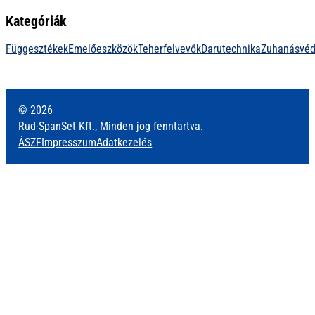
Kategóriák
Függesztékek
Emelőeszközök
Teherfelvevők
Darutechnika
Zuhanásvé
© 2026
Rud-SpanSet Kft., Minden jog fenntartva.
ÁSZF
Impresszum
Adatkezelés