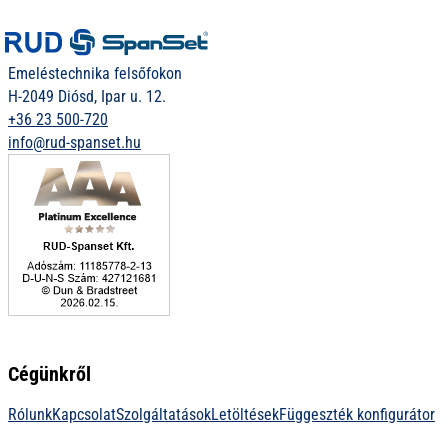
Emeléstechnika felsőfokon
H-2049 Diósd, Ipar u. 12.
+36 23 500-720
info@rud-spanset.hu
Cégünkről
Rólunk
Kapcsolat
Szolgáltatások
Letöltések
Függeszték konfigurátor