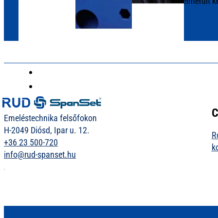
Megtekintheti őket a katalógusainkban vagy felmerült ké
kapcsolatot!
C
Emeléstechnika felsőfokon
H-2049 Diósd, Ipar u. 12.
R
+36 23 500-720
k
info@rud-spanset.hu