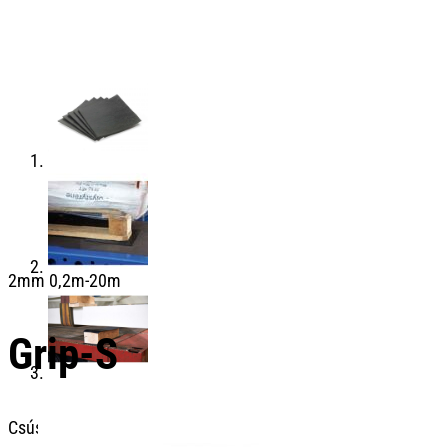
2mm 0,2m-20m
Grip-S
Csúszásgátló szőnyeg