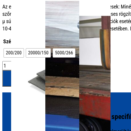
Az erőzáró rakományrögzítésre a következők érvényesek: Miné
szőnyegek használata nélkül a gazdaságos lekötözéses rögzítés
μ súrlódási együtthatót különféle súrlódási kombinációk eseté
10-40 t/mm2 nyomással a 9,5 mm vastag szőnyeg esetében. Eze
Szélesség/hossz (mm)
200/200
20000/150
5000/266
Grip-
S
Hozzáadás ajánlatkéréshez
mennyiség
Egyéb termékek, termékadatok és specifi