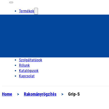
Termékek
Szolgáltatások
Rólunk
Katalógusok
Kapcsolat
Home
>
Rakományrögzítés
>
Grip-S