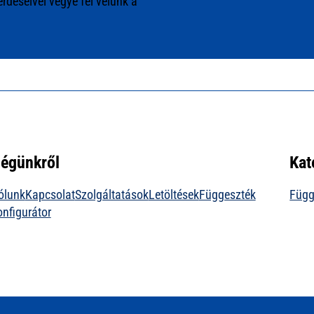
rdéseivel vegye fel velünk a
égünkről
Kat
ólunk
Kapcsolat
Szolgáltatások
Letöltések
Függeszték
Függ
onfigurátor