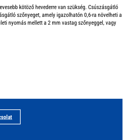
 kevesebb kötöző hevederre van szükség. Csúszásgátló
ásgátló szőnyeget, amely igazolhatón 0,6-ra növelheti a
lületi nyomás mellett a 2 mm vastag szőnyeggel, vagy
solat