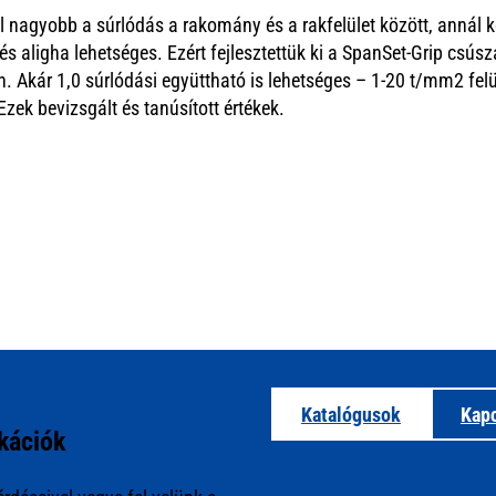
l nagyobb a súrlódás a rakomány és a rakfelület között, annál
 aligha lehetséges. Ezért fejlesztettük ki a SpanSet-Grip csúsz
n. Akár 1,0 súrlódási együttható is lehetséges – 1-20 t/mm2 fe
k bevizsgált és tanúsított értékek.
Katalógusok
Kapc
kációk