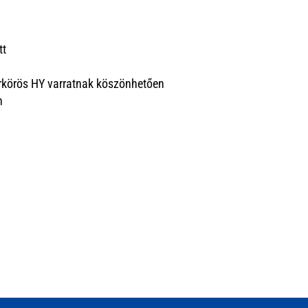
tt
örkörös HY varratnak köszönhetően
n