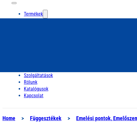
Termékek
Szolgáltatások
Rólunk
Katalógusok
Kapcsolat
Home
>
Függesztékek
>
Emelési pontok, Emelősze