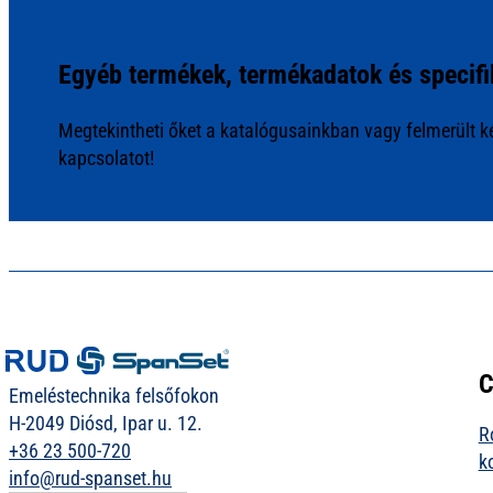
Egyéb termékek, termékadatok és specifi
Megtekintheti őket a katalógusainkban vagy felmerült ké
kapcsolatot!
C
Emeléstechnika felsőfokon
H-2049 Diósd, Ipar u. 12.
R
+36 23 500-720
k
info@rud-spanset.hu