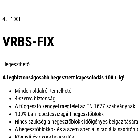
4t - 100t
VRBS-FIX
Hegeszthető
A legbiztonságosabb hegesztett kapcsolódás 100 t-ig!
Minden oldalról terhelhető
4-szeres biztonság
A függesztő kengyel megfelel az EN 1677 szabványnak
100%-ban repedésvizsgált hegesztőblokk
Nincs szükség a hegesztőblokk időigényes beigazításár
A hegesztőblokkok és a szem speciális radiális szorítór
Könnyű és gyors hegesztés