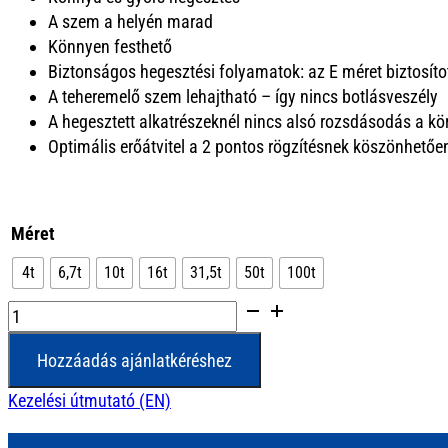
A szem a helyén marad
Könnyen festhető
Biztonságos hegesztési folyamatok: az E méret biztosíto
A teheremelő szem lehajtható – így nincs botlásveszély
A hegesztett alkatrészeknél nincs alsó rozsdásodás a k
Optimális erőátvitel a 2 pontos rögzítésnek köszönhetőe
Méret
4t
6,7t
10t
16t
31,5t
50t
100t
VRBS-
FIX
Hozzáadás ajánlatkéréshez
mennyiség
Kezelési útmutató (EN)