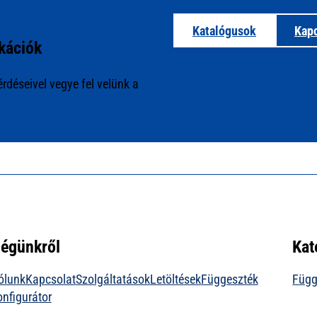
Katalógusok
Kapc
kációk
rdéseivel vegye fel velünk a
égünkről
Kat
ólunk
Kapcsolat
Szolgáltatások
Letöltések
Függeszték
Függ
onfigurátor