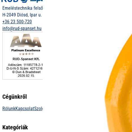
Emeléstechnika felsőfokon
H-2049 Diósd, Ipar u. 12.
+36 23 500-720
info@rud-spanset.hu
Cégünkről
Rólunk
Kapcsolat
Szolgáltatások
Letöltések
Függeszték konfigurátor
Kategóriák