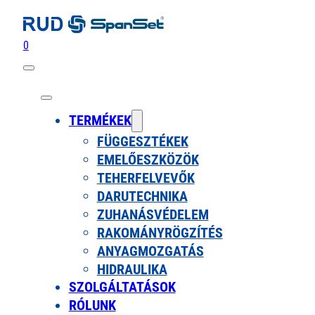
0
TERMÉKEK
FÜGGESZTÉKEK
EMELŐESZKÖZÖK
TEHERFELVEVŐK
DARUTECHNIKA
ZUHANÁSVÉDELEM
RAKOMÁNYRÖGZÍTÉS
ANYAGMOZGATÁS
HIDRAULIKA
SZOLGÁLTATÁSOK
RÓLUNK