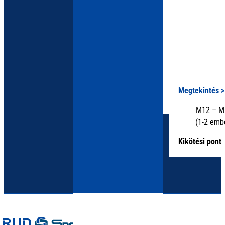
Megtekintés >
M12 – M
(1-2 emb
Megtekintés >
Kikötési pont
Összekötő eszköz
Energiaelnyelő kötél