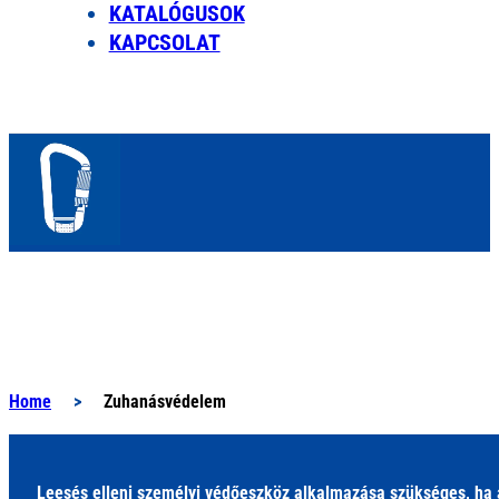
KATALÓGUSOK
KAPCSOLAT
Home
>
Zuhanásvédelem
Leesés elleni személyi védőeszköz alkalmazása szükséges, ha a