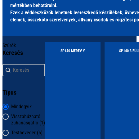
mértékben behatárolni.
Ezek a védőeszközök lehetnek leereszkedő készülékek, övheve
elemek, összekötő szerelvények, állvány csörlők és rögzítési p
Szűrők
SP140 MEREV Y
SP140 3 FÜL
Keresés
Keresés
Keresés
Típus
Típus
Mindegyik
Visszahúzható
zuhanásgátló
(1)
Testheveder
(6)