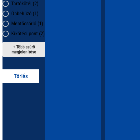
Tartókötél
(2)
Önbehúzó
(1)
Mentőcsörlő
(1)
Kikötési pont
(2)
+ Több szűrő
megjelenítése
Törlés