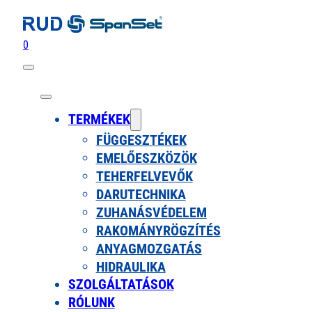
0
TERMÉKEK
FÜGGESZTÉKEK
EMELŐESZKÖZÖK
TEHERFELVEVŐK
DARUTECHNIKA
ZUHANÁSVÉDELEM
RAKOMÁNYRÖGZÍTÉS
ANYAGMOZGATÁS
HIDRAULIKA
SZOLGÁLTATÁSOK
RÓLUNK