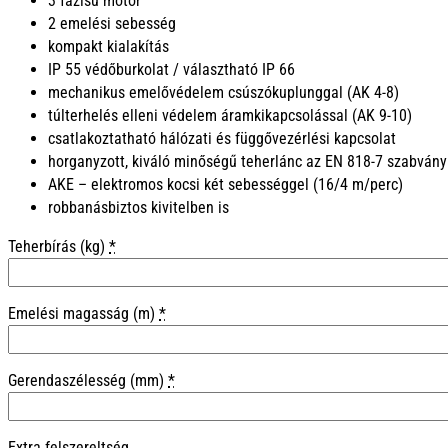
3 fázisú motor
2 emelési sebesség
kompakt kialakítás
IP 55 védőburkolat / választható IP 66
mechanikus emelővédelem csúszókuplunggal (AK 4-8)
túlterhelés elleni védelem áramkikapcsolással (AK 9-10)
csatlakoztatható hálózati és függővezérlési kapcsolat
horganyzott, kiváló minőségű teherlánc az EN 818-7 szabvány
AKE – elektromos kocsi két sebességgel (16/4 m/perc)
robbanásbiztos kivitelben is
Teherbírás (kg)
*
Emelési magasság (m)
*
Gerendaszélesség (mm)
*
Extra felszereltség