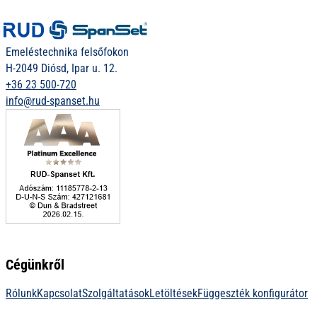
Emeléstechnika felsőfokon
H-2049 Diósd, Ipar u. 12.
+36 23 500-720
info@rud-spanset.hu
Cégünkről
Rólunk
Kapcsolat
Szolgáltatások
Letöltések
Függeszték konfigurátor