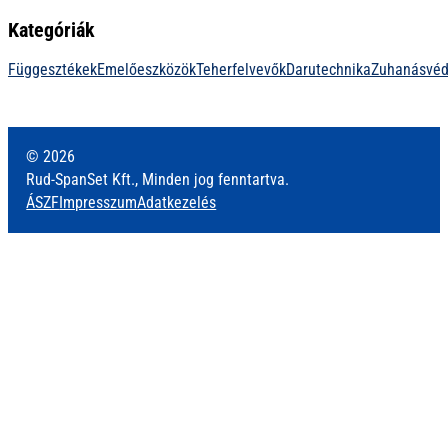
Kategóriák
Függesztékek
Emelőeszközök
Teherfelvevők
Darutechnika
Zuhanásvé
© 2026
Rud-SpanSet Kft., Minden jog fenntartva.
ÁSZF
Impresszum
Adatkezelés