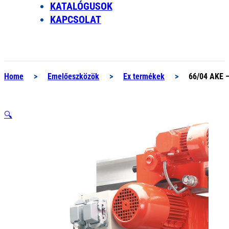
KATALÓGUSOK
KAPCSOLAT
Home
>
Emelőeszközök
>
Ex termékek
>
66/04 AKE 
🔍