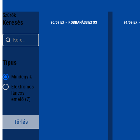
Szűrők
Keresés
90/09 EX – ROBBANÁSBIZTOS
91/09 EX
Keresés
Keresés
Típus
Típus
Mindegyik
Elektromos
láncos
emelő
(7)
Törlés