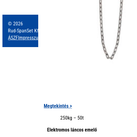
© 2026
Rud-SpanSet Kft., Minden jog fenntartva.
ÁSZF
Impresszum
Adatkezelés
Megtekintés >
250kg – 50t
Elektromos láncos emelő