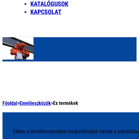
KATALÓGUSOK
KAPCSOLAT
Főoldal
>
Emelőeszközök
>
Ex termékek
Ebben a termékcsoportban megtalálhatják nálunk a sokoldalúan 