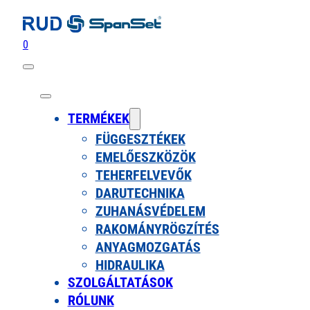
0
TERMÉKEK
FÜGGESZTÉKEK
EMELŐESZKÖZÖK
TEHERFELVEVŐK
DARUTECHNIKA
ZUHANÁSVÉDELEM
RAKOMÁNYRÖGZÍTÉS
ANYAGMOZGATÁS
HIDRAULIKA
SZOLGÁLTATÁSOK
RÓLUNK