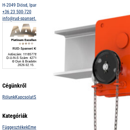
H-2049 Diósd, Ipar u. 12.
+36 23 500-720
info@rud-spanset.hu
Cégünkről
Rólunk
Kapcsolat
Szolgáltatások
Letöltések
Függeszték konfigurátor
Kategóriák
Függesztékek
Emelőeszközök
Teherfelvevők
Darutechnika
Zuhanásvé