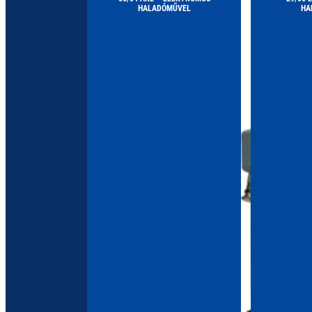
HALADÓMŰVEL
HA