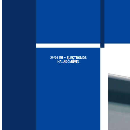
Elektromos láncos emelő
Elektrom
29/06 EH – ELEKTROMOS
HALADÓMŰVEL