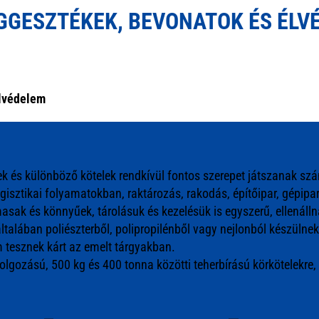
ÜGGESZTÉKEK, BEVONATOK ÉS ÉLV
élvédelem
ek és különböző kötelek rendkívül fontos szerepet játszanak szá
ztikai folyamatokban, raktározás, rakodás, építőipar, gépipar,
asak és könnyűek, tárolásuk és kezelésük is egyszerű, ellenáll
ltalában poliészterből, polipropilénből vagy nejlonból készülne
m tesznek kárt az emelt tárgyakban.
dolgozású, 500 kg és 400 tonna közötti teherbírású körkötelekre