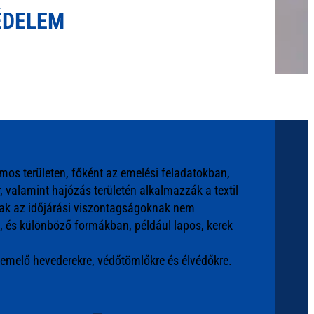
ÉDELEM
mos területen, főként az emelési feladatokban,
 valamint hajózás területén alkalmazzák a textil
nak az időjárási viszontagságoknak nem
k, és különböző formákban, például lapos, kerek
, emelő hevederekre, védőtömlőkre és élvédőkre.