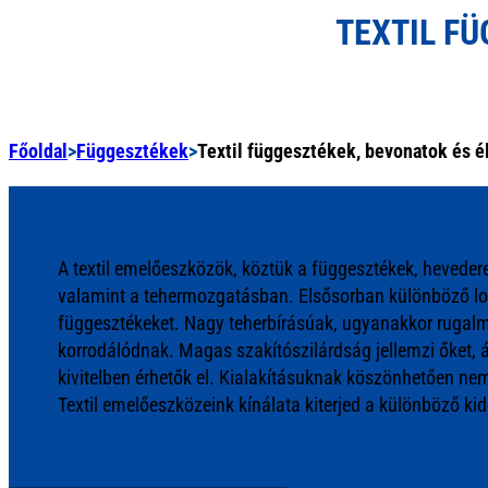
TEXTIL F
Főoldal
>
Függesztékek
>
Textil függesztékek, bevonatok és 
A textil emelőeszközök, köztük a függesztékek, heveder
valamint a tehermozgatásban. Elsősorban különböző logis
függesztékeket. Nagy teherbírásúak, ugyanakkor rugalm
korrodálódnak. Magas szakítószilárdság jellemzi őket, á
kivitelben érhetők el. Kialakításuknak köszönhetően ne
Textil emelőeszközeink kínálata kiterjed a különböző ki